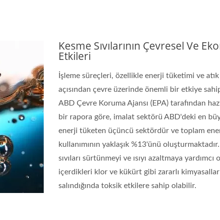
İYİ! BS-6S Kesme Yağı
EN İYİ! BS-9 Kesme Y
Kesme Sıvılarının Çevresel Ve Ek
Etkileri
İşleme süreçleri, özellikle enerji tüketimi ve atı
açısından çevre üzerinde önemli bir etkiye sahip 
ABD Çevre Koruma Ajansı (EPA) tarafından haz
bir rapora göre, imalat sektörü ABD'deki en bü
enerji tüketen üçüncü sektördür ve toplam ener
kullanımının yaklaşık %13'ünü oluşturmaktadır
sıvıları sürtünmeyi ve ısıyı azaltmaya yardımcı o
içerdikleri klor ve kükürt gibi zararlı kimyasalla
salındığında toksik etkilere sahip olabilir.