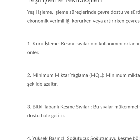
Yeşil işleme, işleme süreçlerinde çevre dostu ve sürd
ekonomik verimliliği korurken veya artırırken çevresel 
1. Kuru İşleme: Kesme sıvılarının kullanımını ortadan k
önler.
2. Minimum Miktar Yağlama (MQL): Minimum miktarda y
şekilde azaltır.
3. Bitki Tabanlı Kesme Sıvıları: Bu sıvılar mükemmel
dostu hale getirir.
4. Yüksek Basınçlı Soğutucu: Soğutucuyu kesme bölg