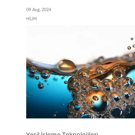
EN İYİ! BS-9 Kesme Yağı
EN 
09 Aug, 2024
HLJH
Yeşil İşleme Teknolojileri