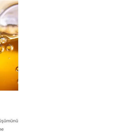
önüşümünü
me