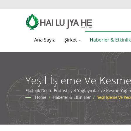
Ana Sayfa
Şirket
Haberler & Etkinli
Yeşil İşleme Ve Kesm
Endüstriyel Kesme Yağı
Ekolojik Dostu Endüstriyel Yağlayıcılar ve Kesme Yağla
Home
/
Haberler & Etkinlikler
/
Yeşil İşleme Ve Ke