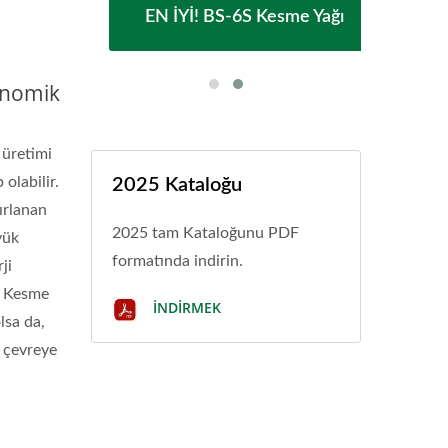
ağı
EN İYİ! BS-6S Kesme Yağı
EN
onomik
k üretimi
olabilir.
2025 Kataloğu
ırlanan
2025 tam Kataloğunu PDF
yük
formatında indirin.
ji
. Kesme
İNDIRMEK
lsa da,
r çevreye