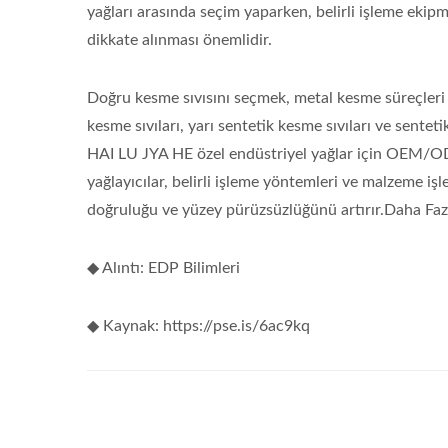
yağları arasında seçim yaparken, belirli işleme ekipm
dikkate alınması önemlidir.
Doğru kesme sıvısını seçmek, metal kesme süreçleri 
kesme sıvıları, yarı sentetik kesme sıvıları ve sentet
HAI LU JYA HE özel endüstriyel yağlar için OEM/OD
yağlayıcılar, belirli işleme yöntemleri ve malzeme iş
doğruluğu ve yüzey pürüzsüzlüğünü artırır.Daha Fa
◆ Alıntı: EDP Bilimleri
◆ Kaynak: https://pse.is/6ac9kq