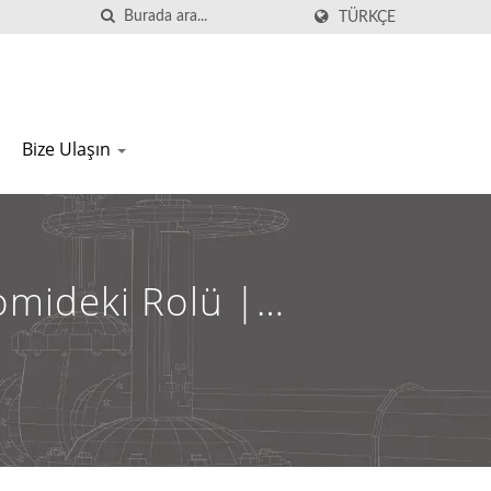
TÜRKÇE
Bize Ulaşın
omideki Rolü |
LJH