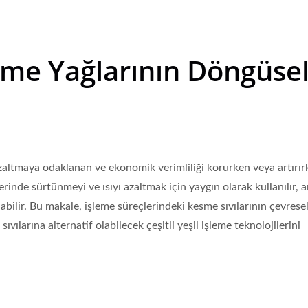
sme Yağlarının Döngüse
 azaltmaya odaklanan ve ekonomik verimliliği korurken veya artırı
lerinde sürtünmeyi ve ısıyı azaltmak için yaygın olarak kullanılır, 
labilir. Bu makale, işleme süreçlerindeki kesme sıvılarının çevrese
vılarına alternatif olabilecek çeşitli yeşil işleme teknolojilerini