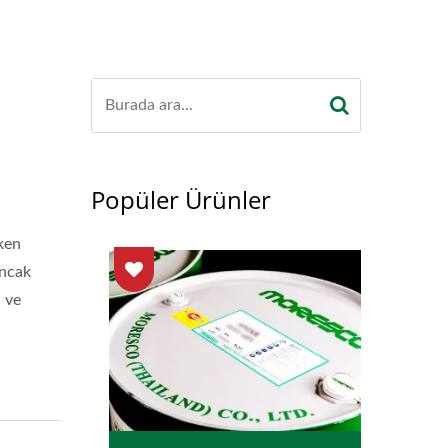
l
Popüler Ürünler
rken
ancak
l ve