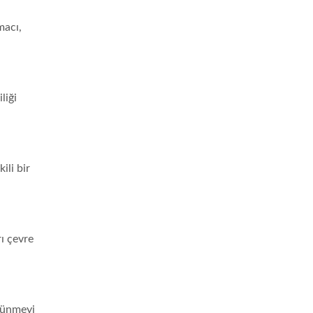
macı,
liği
ili bir
ı çevre
rtünmeyi