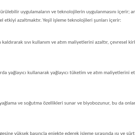
ürülebilir uygulamaların ve teknolojilerin uygulanmasını içerir; a
etkiyi azaltmaktır. Yeşil işleme teknolojileri şunları içerir:
aldırarak sıvı kullanım ve atım maliyetlerini azaltır, çevresel kirli
ağlayıcı kullanarak yağlayıcı tüketim ve atım maliyetlerini etk
 yağlama ve soğutma özellikleri sunar ve biyobozunur, bu da onlar
esine yüksek basınçla enjekte ederek işleme sırasında ısı ve sü