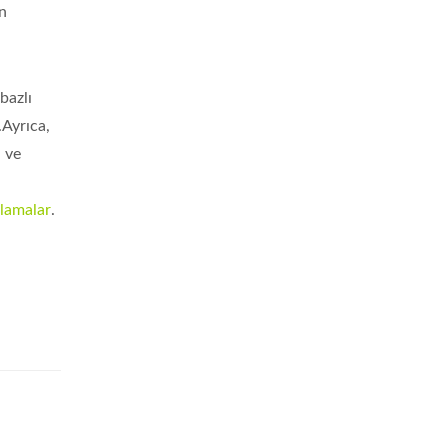
in
bazlı
.Ayrıca,
 ve
ulamalar
.